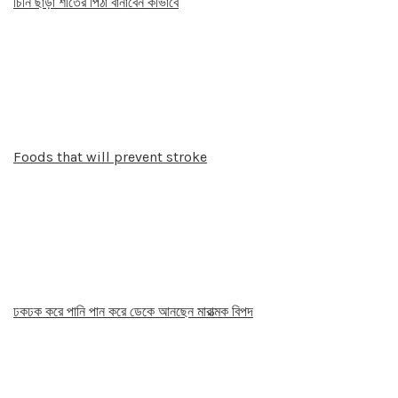
চিনি ছাড়া শীতের পিঠা বানাবেন কীভাবে
Foods that will prevent stroke
ঢকঢক করে পানি পান করে ডেকে আনছেন মারাত্মক বিপদ