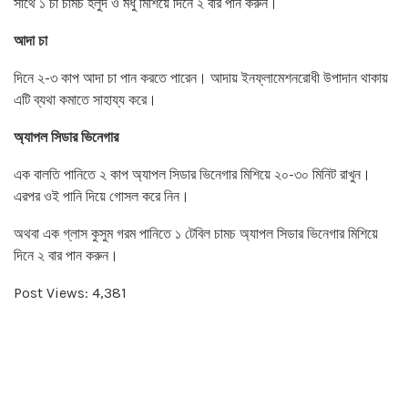
সাথে ১ চা চামচ হলুদ ও মধু মিশিয়ে দিনে ২ বার পান করুন।
আদা চা
দিনে ২-৩ কাপ আদা চা পান করতে পারেন। আদায় ইনফ্লামেশনরোধী উপাদান থাকায়
এটি ব্যথা কমাতে সাহায্য করে।
অ্যাপল সিডার ভিনেগার
এক বালতি পানিতে ২ কাপ অ্যাপল সিডার ভিনেগার মিশিয়ে ২০-৩০ মিনিট রাখুন।
এরপর ওই পানি দিয়ে গোসল করে নিন।
অথবা এক গ্লাস কুসুম গরম পানিতে ১ টেবিল চামচ অ্যাপল সিডার ভিনেগার মিশিয়ে
দিনে ২ বার পান করুন।
Post Views:
4,381