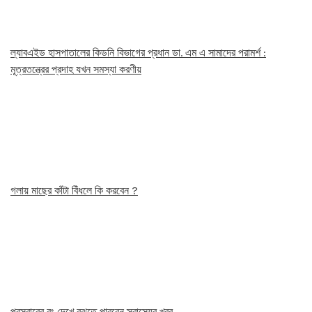
ল্যাবএইড হাসপাতালের কিডনি বিভাগের প্রধান ডা. এম এ সামাদের পরামর্শ :
মূত্রতন্ত্রের প্রদাহ যখন সমস্যা করণীয়
গলায় মাছের কাঁটা বিঁধলে কি করবেন ?
প্রস্রাবের রং দেখে বুঝতে পারবেন স্বাস্থ্যের খবর