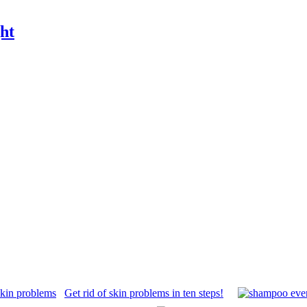
ght
Get rid of skin problems in ten steps!