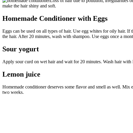
Loss of hair due to pollution, irregularitie
make the hair shiny and soft.
Homemade Conditioner with Eggs
Eggs can be used on all types of hair. Use egg whites for oily hair. If
the hair. After 20 minutes, wash with shampoo. Use eggs once a mont
Sour yogurt
Apply sour curd on wet hair and wait for 20 minutes. Wash hair wit
Lemon juice
Homemade conditioner deserves some flavor and smell as well. Mix eq
two weeks.