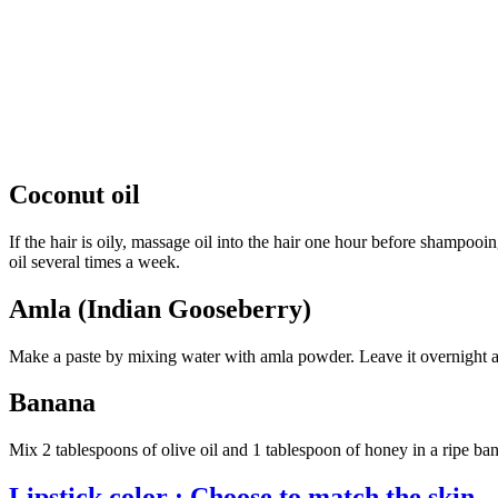
Coconut oil
If the hair is oily, massage oil into the hair one hour before shampoo
oil several times a week.
Amla (Indian Gooseberry)
Make a paste by mixing water with amla powder. Leave it overnight a
Banana
Mix 2 tablespoons of olive oil and 1 tablespoon of honey in a ripe ba
Lipstick color : Choose to match the skin