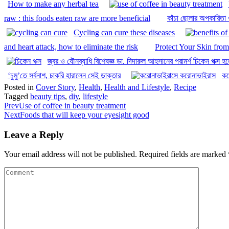
How to make any herbal tea
raw : this foods eaten raw are more beneficial
কাঁচা ছোলার অপকারিতা
Cycling can cure these diseases
and heart attack, how to eliminate the risk
Protect Your Skin fro
জ্বর ও যৌনব্যাধি বিশেষজ্ঞ ডা. দিদারুল আহসানের পরামর্শ চিকেন পক্স 
‘চুমু’তে সর্বনাশ, চাকরি হারালেন সেই ডাক্তার
কর
Posted in
Cover Story
,
Health
,
Health and Lifestyle
,
Recipe
Tagged
beauty tips
,
diy
,
lifestyle
Prev
Use of coffee in beauty treatment
Next
Foods that will keep your eyesight good
Leave a Reply
Your email address will not be published.
Required fields are marked