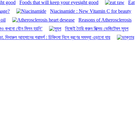
Foods that will keep your eyesight good
Eat
mage?
Niacinamide : New Vitamin C for beauty
oil
Reasons of Atherosclerosis
েও কখনো যৌন মিলন হয়নি’
নিজেই তৈরি করুন মিক্সড ভেজিটেবল স্যুপ
. দিদারুল আহসানের পরামর্শ : চিকিৎসা নিলে ব্রণের সমস্যা এড়ানো যায়