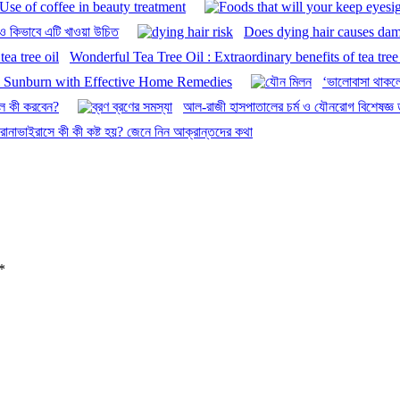
Use of coffee in beauty treatment
 ও কিভাবে এটি খাওয়া উচিত
Does dying hair causes da
Wonderful Tea Tree Oil : Extraordinary benefits of tea tree 
m Sunburn with Effective Home Remedies
‘ভালোবাসা থাকল
হলে কী করবেন?
আল-রাজী হাসপাতালের চর্ম ও যৌনরোগ বিশেষজ্ঞ ডা
োনাভাইরাসে কী কী কষ্ট হয়? জেনে নিন আক্রান্তদের কথা
*