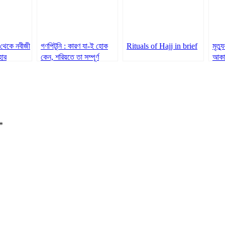
থেকে নবীজী
গণপিটুনি : কারণ যা-ই হোক
Rituals of Hajj in brief
মৃত্য
হার
কেন, শরিয়তে তা সম্পূর্ণ
আকা
অগ্রহণযোগ্য
বিচর
*