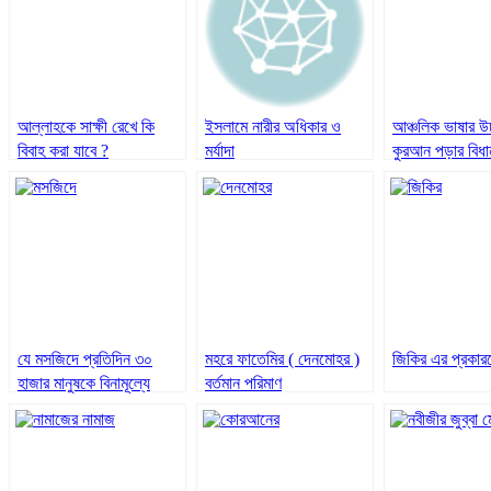
আল্লাহকে সাক্ষী রেখে কি
ইসলামে নারীর অধিকার ও
আঞ্চলিক ভাষার উচ
বিবাহ করা যাবে ?
মর্যাদা
কুরআন পড়ার বিধা
যে মসজিদে প্রতিদিন ৩০
মহরে ফাতেমির ( দেনমোহর )
জিকির এর প্রকার
হাজার মানুষকে বিনামূল্যে
বর্তমান পরিমাণ
ইফতার করানো হয়
(ভিডিওসহ)