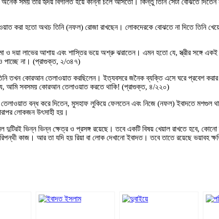
েন, অনেক সময় তাঁর হৃদয় বিগলিত হয়ে কান্না চলে আসতো। কিন্তু তিনি সেটা বোঝতে দিতেন
্য দাওয়াত করা হতো অথচ তিনি (নফল) রোজা রাখছেন। লোকদেরকে বোঝতে না দিতে তিনি খেয়
 ক্ষমা ও দয়া লাভের আশায় এবং শাস্তির ভয়ে অশ্রু ঝরাতেন। এমন হতো যে, স্ত্রীর সঙ্গে এক
পাচ্ছে না। (প্রাগুক্ত, ২/৩৪৭)
লাম। তিনি তখন কোরআন তেলাওয়াত করছিলেন। ইত্যবসরে জনৈক ব্যক্তি এসে ঘরে প্রবেশ কর
ে, আমি সবসময় কোরআন তেলাওয়াত করতে থাকি! (প্রাগুক্ত, ৪/২২০)
লে তেলাওয়াত বন্ধ করে দিতেন, মুসহাফ লুকিয়ে ফেলতেন এবং নিজে (নফল) ইবাদতে মশগুল 
 অপরাপর লোকজন উৎসাহী হয়।
টিরই ভিন্ন ভিন্ন ক্ষেত্র ও প্রসঙ্গ রয়েছে। তবে একটি বিষয় খেয়াল রাখতে হবে, কোন
 পরিপন্থী কাজ। আর তা যদি হয় রিয়া বা লোক দেখানো ইবাদত। তবে তাতে রয়েছে ভয়াবহ