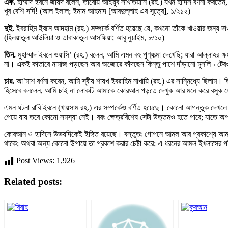
এক.
হাম্মাদ ইবনে জায়দ বলেন, তাবেয়ি আইয়ুব সাখতিয়ানি (রহ.) যখন হাদিস বর্ণনা করত
খুব বেশি সর্দি! (আল ইলাল; ইমাম আহমাদ [আবদুল্লাহ এর সূত্রে], ১/২১২)
দুই.
ইবরাহিম ইবনে আদহাম (রহ.) সম্পর্কে বর্ণিত হয়েছে যে, কখনো তাঁকে খাওয়ার জন
(হিলয়াতুল আউলিয়া ও তাবাকাতুল আসফিয়া; আবু নুয়াইম, ৮/১০)
তিন.
মুহাম্মাদ ইবনে ওয়াসি’ (রহ.) বলেন, আমি এমন বহু পুণ্যাত্মা দেখেছি; যারা আল্লাহর
না। একই কাতারে নামাজ পড়ছেন আর অজোরে কাঁদছেন কিন্তু পাশে দাঁড়ানো মুসলি¬ টেরও 
চার.
আ’মাশ বর্ণনা করেন, আমি স্বীয় শায়খ ইবরাহিম নাখায়ি (রহ.) এর সান্নিধ্যে ছি
হিসেবে বললেন, আমি চাই না লোকটি আমাকে কোরআন পড়তে দেখুক আর মনে করে বসুক য
এমন ঘটনা রাবি ইবনে (খায়সাম রহ.) এর সম্পর্কেও বর্ণিত হয়েছে। কোনো আগন্তুক দেখ
পেয়ে যায় তবে কোনো সমস্যা নেই। বরং ক্ষেত্রবিশেষ সেটা উত্তমও হতে পারে; যাতে
কোরআন ও হাদিসে উভয়দিকেই ইঙ্গিত রয়েছে। বস্তুতঃ গোপনে আমল আর প্রকাশ্যে আমল দু
থাকে; অথবা অন্য কোনো উপায়ে তা প্রকাশ করার চেষ্টা করে; এ ধরনের আমল ইখলাসের
Post Views:
1,926
Related posts: