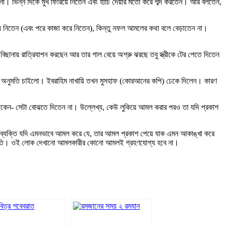
 না। ভিন্ন দিকে মুখ ফিরিয়ে নিতেন এবং হাঁচি দেয়ার মতো করে শব্দ করতেন। আর বলতেন,
ে নিতেন (এবং পরে কাজা করে নিতেন), কিন্তু নফল আমলের কথা বলে বেড়াতেন না।
ই বিছানায় রাত্রিযাপন করছেন আর তার গাল বেয়ে অশ্রু ঝরছে তবু স্ত্রীকে টের পেতে দিতেন
ার অনুমতি চাইলো। ইবরাহিম নাখায়ি তখন মুসহাফ (কোরআনের কপি) ঢেকে দিলেন। কারণ
থাকেন- সেটা বোঝতে দিতেন না। উল্লেখ্য, কেউ লুকিয়ে আমল করার পরও তা যদি প্রকাশ
ো ব্যক্তি যদি এমনভাবে আমল করে যে, তার আমল প্রকাশ পেয়ে যাক এমন আকাঙ্খা করে
 ক্ষতি। ওই লোক দেখানো আমলকারীর কোনো আমলই গ্রহণযোগ্য হবে না।