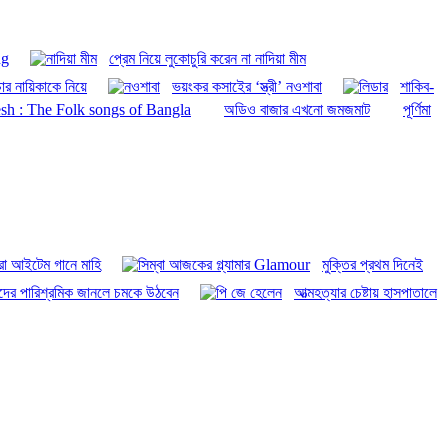
ng
প্রেম নিয়ে লুকোচুরি করেন না নাদিয়া মীম
র চার নায়িকাকে নিয়ে
ভয়ংকর কসাইের ‘স্ত্রী’ নওশাবা
শাকিব-
sh : The Folk songs of Bangla
অডিও বাজার এখনো জমজমাট
পূর্ণিমা
ো আইটেম গানে মাহি
মুক্তির প্রথম দিনেই
দের পারিশ্রমিক জানলে চমকে উঠবেন
আত্মহত্যার চেষ্টায় হাসপাতালে