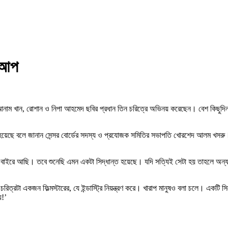
কআপ
রিক আনাম খান, রোশান ও নিপা আহমেদ ছবির প্রধান তিন চরিত্রে অভিনয় করেছেন। বেশ কিছু
হয়েছে বলে জানান সেন্সর বোর্ডের সদস্য ও প্রযোজক সমিতির সভাপতি খোরশেদ আলম খসরু। তি
র বাইরে আছি। তবে শুনেছি এমন একটা সিদ্ধান্ত হয়েছে। যদি সত্যিই সেটা হয় তাহলে অন্
রটা একজন ফিল্মস্টারের, যে ইন্ডাস্ট্রি নিয়ন্ত্রণ করে। খারাপ মানুষও বলা চলে। একটি
য়!’