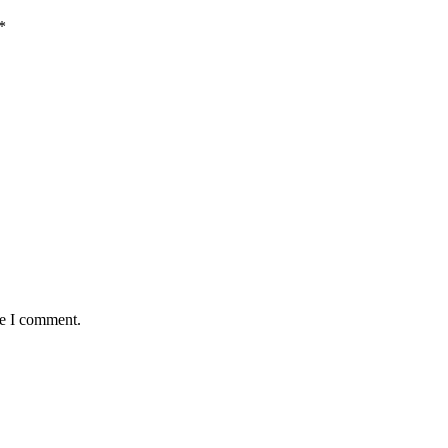
*
me I comment.