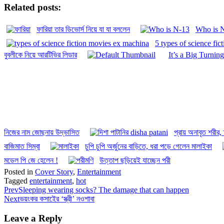
Related posts:
ফারিয়া তার ডিভোর্স নিয়ে যা যা বললেন
Who is N
5 types of science fi
বুবলীকে নিয়ে আরটিভির লিডার
It’s a Big Turnin
নিজের নাম জোছনায় উদ্ভাসিত
প্রায় অনাবৃত শরীর,
বাজিমাত সিম্বা
চুপি চুপি অর্জুনের বাড়িতে, ধরা পড়ে গেলেন মালাইকা
মডেল পি জে হেলেন !
উত্তাপ ছড়িয়েই যাচ্ছেন পরী
Posted in
Cover Story
,
Entertainment
Tagged
entertainment
,
hot
Prev
Sleeping wearing socks? The damage that can happen
Next
ভয়ংকর কসাইের ‘স্ত্রী’ নওশাবা
Leave a Reply