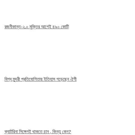
রজনীকান্ত-২.০ মুক্তির আগেই ৪৯০ কোটি
বিশ্ব সুন্দরী প্রতিযোগিতায় ইতিহাস গড়েছেন ঐশী
ক্যাটরিনা সিঙ্গেলই থাকতে চান , কিন্তু কেন?