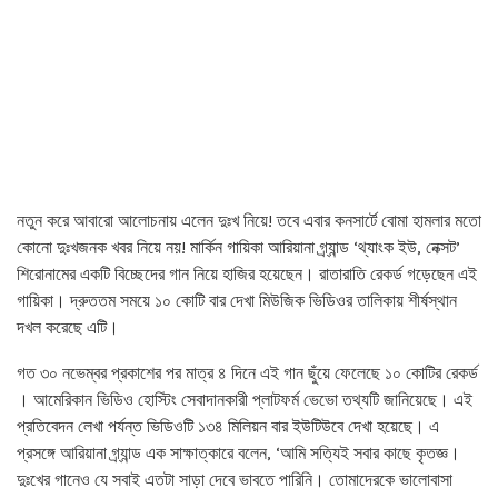
নতুন করে আবারো আলোচনায় এলেন দুঃখ নিয়ে! তবে এবার কনসার্টে বোমা হামলার মতো
কোনো দুঃখজনক খবর নিয়ে নয়! মার্কিন গায়িকা আরিয়ানা গ্র্যান্ড ‘থ্যাংক ইউ, নেক্সট’
শিরোনামের একটি বিচ্ছেদের গান নিয়ে হাজির হয়েছেন। রাতারাতি রেকর্ড গড়েছেন এই
গায়িকা। দ্রুততম সময়ে ১০ কোটি বার দেখা মিউজিক ভিডিওর তালিকায় শীর্ষস্থান
দখল করেছে এটি।
গত ৩০ নভেম্বর প্রকাশের পর মাত্র ৪ দিনে এই গান ছুঁয়ে ফেলেছে ১০ কোটির রেকর্ড
। আমেরিকান ভিডিও হোস্টিং সেবাদানকারী প্লাটফর্ম ভেভো তথ্যটি জানিয়েছে। এই
প্রতিবেদন লেখা পর্যন্ত ভিডিওটি ১৩৪ মিলিয়ন বার ইউটিউবে দেখা হয়েছে। এ
প্রসঙ্গে আরিয়ানা গ্র্যান্ড এক সাক্ষাত্কারে বলেন, ‘আমি সত্যিই সবার কাছে কৃতজ্ঞ।
দুঃখের গানেও যে সবাই এতটা সাড়া দেবে ভাবতে পারিনি। তোমাদেরকে ভালোবাসা