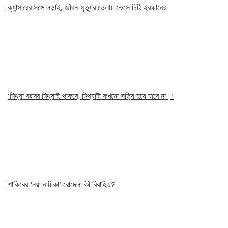
ক্যান্সারের সঙ্গে লড়াই, জীবন-মৃত্যুর ভেলায় ভেসে চিঠি ইরফানের
‘মিথ্যা বরাবর মিথ্যাই থাকবে, মিথ্যাটা কখনো সত্যি হয়ে যাবে না।’
শাকিবের ‘নয়া নায়িকা’ রোদেলা কী বিবাহিত?