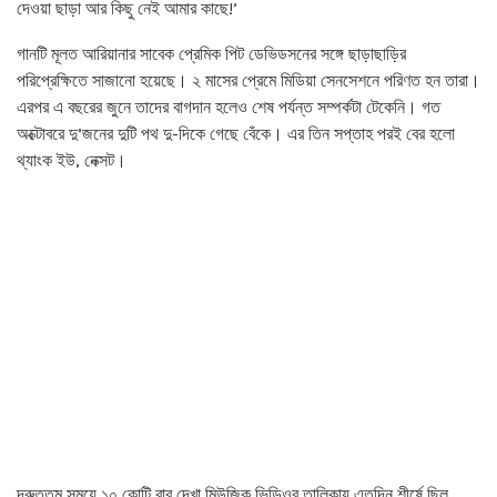
দেওয়া ছাড়া আর কিছু নেই আমার কাছে!’
গানটি মূলত আরিয়ানার সাবেক প্রেমিক পিট ডেভিডসনের সঙ্গে ছাড়াছাড়ির
পরিপ্রেক্ষিতে সাজানো হয়েছে। ২ মাসের প্রেমে মিডিয়া সেনসেশনে পরিণত হন তারা।
এরপর এ বছরের জুনে তাদের বাগদান হলেও শেষ পর্যন্ত সম্পর্কটা টেকেনি। গত
অক্টোবরে দু’জনের দুটি পথ দু-দিকে গেছে বেঁকে। এর তিন সপ্তাহ পরই বের হলো
থ্যাংক ইউ, নেক্সট।
দ্রুততম সময়ে ১০ কোটি বার দেখা মিউজিক ভিডিওর তালিকায় এতদিন শীর্ষে ছিল