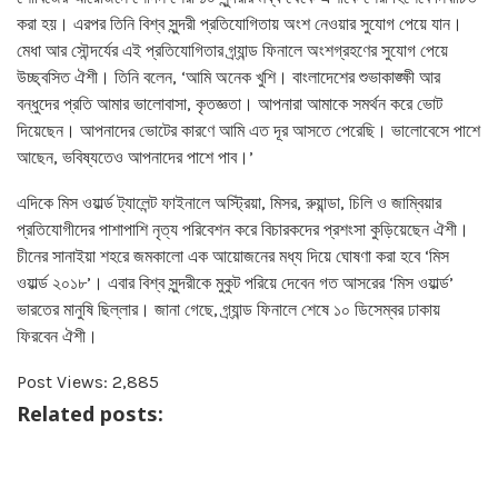
করা হয়। এরপর তিনি বিশ্ব সুন্দরী প্রতিযোগিতায় অংশ নেওয়ার সুযোগ পেয়ে যান।
মেধা আর সৌন্দর্যের এই প্রতিযোগিতার গ্র্যান্ড ফিনালে অংশগ্রহণের সুযোগ পেয়ে
উচ্ছ্বসিত ঐশী। তিনি বলেন, ‘আমি অনেক খুশি। বাংলাদেশের শুভাকাঙ্ক্ষী আর
বন্ধুদের প্রতি আমার ভালোবাসা, কৃতজ্ঞতা। আপনারা আমাকে সমর্থন করে ভোট
দিয়েছেন। আপনাদের ভোটের কারণে আমি এত দূর আসতে পেরেছি। ভালোবেসে পাশে
আছেন, ভবিষ্যতেও আপনাদের পাশে পাব।’
এদিকে মিস ওয়ার্ল্ড ট্যালেন্ট ফাইনালে অস্ট্রিয়া, মিসর, রুয়ান্ডা, চিলি ও জাম্বিয়ার
প্রতিযোগীদের পাশাপাশি নৃত্য পরিবেশন করে বিচারকদের প্রশংসা কুড়িয়েছেন ঐশী।
চীনের সানাইয়া শহরে জমকালো এক আয়োজনের মধ্য দিয়ে ঘোষণা করা হবে ‘মিস
ওয়ার্ল্ড ২০১৮’। এবার বিশ্ব সুন্দরীকে মুকুট পরিয়ে দেবেন গত আসরের ‘মিস ওয়ার্ল্ড’
ভারতের মানুষি ছিল্লার। জানা গেছে, গ্র্যান্ড ফিনালে শেষে ১০ ডিসেম্বর ঢাকায়
ফিরবেন ঐশী।
Post Views:
2,885
Related posts: