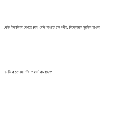
কেউ বিভাজিকা দেখতে চান, কেউ মাপতে চান শরীর, বিস্ফোরক সুরভিন চাওলা
নানজিবা তোরসা ‘মিস ওয়ার্ল্ড বাংলাদেশ’