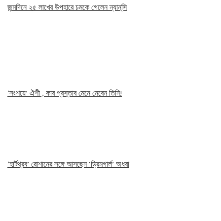
জন্মদিনে ২৫ লাখের উপহারে চমকে গেলেন ন্যান্‌সি
‘সংশয়ে’ ঐশী , কার প্রস্তাব মেনে নেবেন তিনি!
‘হার্টথ্রব’ রোশানের সঙ্গে আসছেন ‘ড্রিমগার্ল’ অধরা