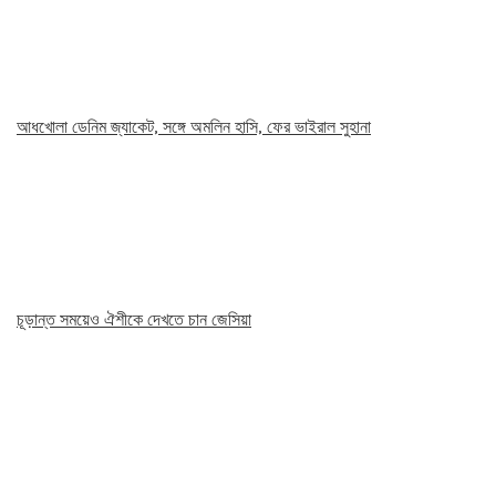
আধখোলা ডেনিম জ্যাকেট, সঙ্গে অমলিন হাসি, ফের ভাইরাল সুহানা
চূড়ান্ত সময়েও ঐশীকে দেখতে চান জেসিয়া