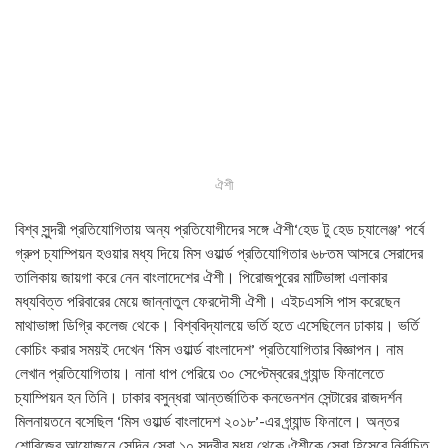
ঐশী
বিশ্ব সুন্দরী প্রতিযোগিতায় অন্য প্রতিযোগীদের সঙ্গে ঐশী
‘হেড টু হেড চ্যালেঞ্জ’ পর্বে
গ্রুপ চ্যাম্পিয়ন হওয়ার মধ্য দিয়ে মিস ওয়ার্ল্ড প্রতিযোগিতার ৬৮তম আসরে সেরাদের
তালিকায় জায়গা করে নেন বাংলাদেশের ঐশী। পিরোজপুরের মাটিভাঙ্গা এলাকার
মধ্যবিত্ত পরিবারের মেয়ে জান্নাতুল ফেরদৌসী ঐশী। এইচএসসি পাস করেছেন
মাথাভাঙ্গা ডিগ্রি কলেজ থেকে। বিশ্ববিদ্যালয়ে ভর্তি হতে এসেছিলেন ঢাকায়। ভর্তি
কোচিং করার সময়ই দেখেন ‘মিস ওয়ার্ল্ড বাংলাদেশ’ প্রতিযোগিতার বিজ্ঞাপন। নাম
লেখান প্রতিযোগিতায়। নানা ধাপ পেরিয়ে ৩০ সেপ্টেম্বরের গ্র্যান্ড ফিনালেতে
চ্যাম্পিয়ন হন তিনি। ঢাকার বসুন্ধরা আন্তর্জাতিক কনভেনশন সেন্টারের রাজদর্শন
মিলনায়তনে বসেছিল ‘মিস ওয়ার্ল্ড বাংলাদেশ ২০১৮’-এর গ্র্যান্ড ফিনালে। অন্তর
শোবিজের আয়োজনে সেদিন সেরা ১০ সুন্দরীর মধ্য থেকে ঐশীকে সেরা হিসেবে নির্বাচিত