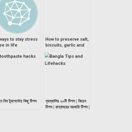
Ramadan”
ways to stay stress
How to preserve salt,
ee in life
biscuits, garlic and
lemon
ে নিন টুথপেস্টের কিছু টিপস
গৃহস্থালির ২০টি টিপস | কিচেন
টিপস | রান্নাঘরের দরকারি টিপস |
Kitchen Tips পর্ব-১