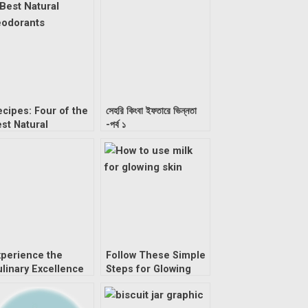
cipes: Four of the
সেহরি কিংবা ইফতারে ভিন্নতা
st Natural
-পর্ব ১
eodorants
xperience the
Follow These Simple
linary Excellence
Steps for Glowing
 Forest Lounge
Skin
hanmondi this