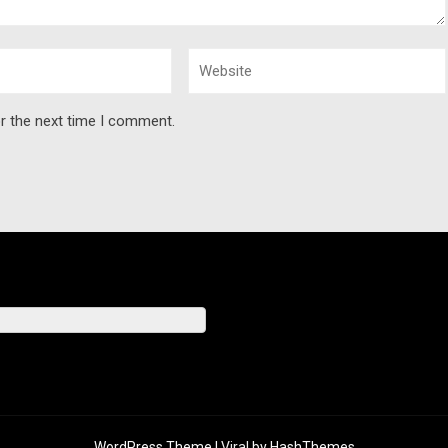
r the next time I comment.
WordPress Theme |
Viral
by HashThemes