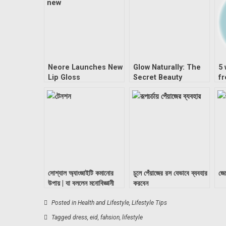
“
Neore Launches New
Glow Naturally: The
5 
Lip Gloss
Secret Beauty
fr
Benefits of Beetroot
for Radiant Skin”
সোশ্যাল অ্যাংজাইটি কমানোর
চুলে পেঁয়াজের রস যেভাবে ব্যবহার
জেন
উপায় | যা বললেন মনোবিজ্ঞানী
করবেন
Posted in
Health and Lifestyle
,
Lifestyle Tips
Tagged
dress
,
eid
,
fahsion
,
lifestyle