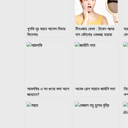
খুশকি দূর করবে আপেল সিডার
টিনএজার হেলথ : চিকেন পক্সের
ঘর
ভিনেগার
দাগ মেটানোর একগুচ্ছ ঘরোয়া
ভে
পদ্ধতি
আমলকির এ সব গুণের কথা আগে
অনেক রোগ সারাবে জার্মানি লতা
নিম
জানতেন?
সম্