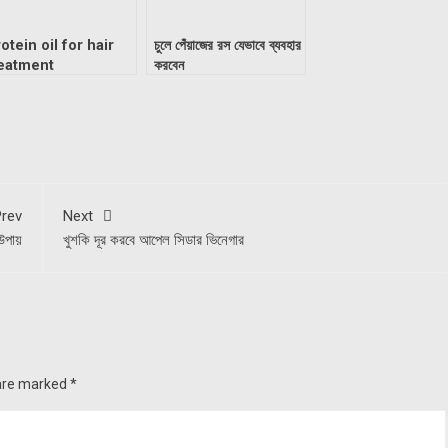
otein oil for hair
চুলে পেঁয়াজের রস যেভাবে ব্যবহার
reatment
করবেন
rev
Next
উপায়
খুশকি দূর করবে আপেল সিডার ভিনেগার
 are marked
*