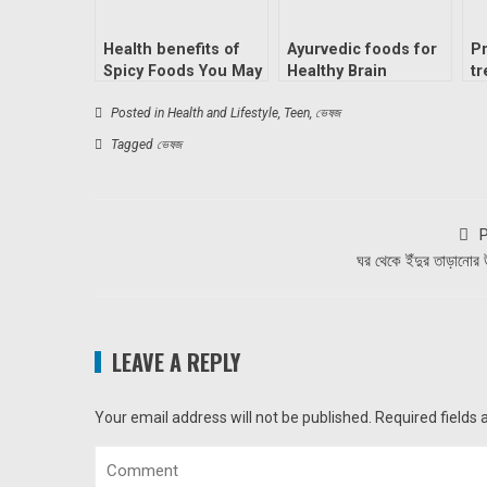
Health benefits of
Ayurvedic foods for
Pr
Spicy Foods You May
Healthy Brain
t
Never heard Before!
Posted in
Health and Lifestyle
,
Teen
,
ভেষজ
Tagged
ভেষজ
P
ঘর থেকে ইঁদুর তাড়ানোর 
LEAVE A REPLY
Your email address will not be published.
Required fields