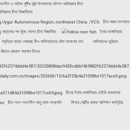
 সহনশীল ও অধিক পুষ্টির ভুট্টা উৎপাদনের কৌশল আবিষ্কার চীনে
িষ্কার চীনা বিজ্ঞানীদের
চীনে মরুর লবণাক্ত
ু বাড়ানোর পথ খুঁজে পেলেন চীনা বিজ্ঞানীরা
ইনার মঙ্গোলিয়ায়
সমৃদ্ধির স্বপ্ন দেখাচ্ছে চীন-পাকিস্তানের যৌথ গবেষণার ধান
আসিয়ানের ডুরিয়ান
 বাঁচাতে জোরাল পদক্ষেপ চীনের
চীনের ইনার মঙ্গোলিয়ার ডেইরি কারখানায়
চীনে লবণ-সহনশীল আলু চাষে অগ্রগতি
মিশরে পোল্ট্রি খামার প্রশিক্ষণ কর্মসূচির