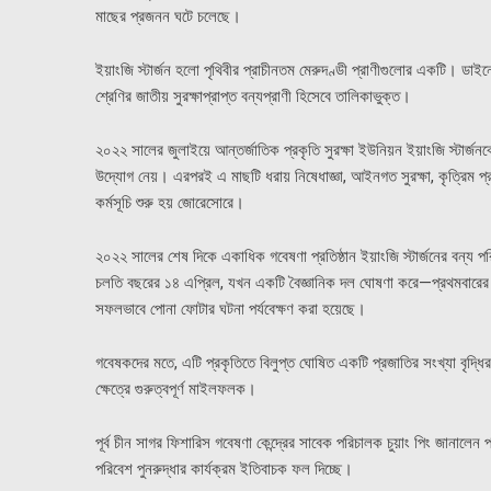
মাছের প্রজনন ঘটে চলেছে।
ইয়াংজি স্টার্জন হলো পৃথিবীর প্রাচীনতম মেরুদণ্ডী প্রাণীগুলোর একটি। ডা
শ্রেণির জাতীয় সুরক্ষাপ্রাপ্ত বন্যপ্রাণী হিসেবে তালিকাভুক্ত।
২০২২ সালের জুলাইয়ে আন্তর্জাতিক প্রকৃতি সুরক্ষা ইউনিয়ন ইয়াংজি স্টার্জ
উদ্যোগ নেয়। এরপরই এ মাছটি ধরায় নিষেধাজ্ঞা, আইনগত সুরক্ষা, কৃত্রিম 
কর্মসূচি শুরু হয় জোরেসোরে।
২০২২ সালের শেষ দিকে একাধিক গবেষণা প্রতিষ্ঠান ইয়াংজি স্টার্জনের বন্য পর
চলতি বছরের ১৪ এপ্রিল, যখন একটি বৈজ্ঞানিক দল ঘোষণা করে—প্রথমবারের মতো ম
সফলভাবে পোনা ফোটার ঘটনা পর্যবেক্ষণ করা হয়েছে।
গবেষকদের মতে, এটি প্রকৃতিতে বিলুপ্ত ঘোষিত একটি প্রজাতির সংখ্যা বৃদ্ধি
ক্ষেত্রে গুরুত্বপূর্ণ মাইলফলক।
পূর্ব চীন সাগর ফিশারিস গবেষণা কেন্দ্রের সাবেক পরিচালক চুয়াং পিং জানালে
পরিবেশ পুনরুদ্ধার কার্যক্রম ইতিবাচক ফল দিচ্ছে।