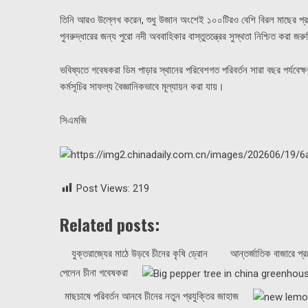
তিনি আরও উল্লেখ করেন, শুধু উজান অংশেই ১০০টিরও বেশি বিরল মাছের প্রজাতি 
পুনরুদ্ধারের জন্য পুরো নদী অববাহিকার বাস্তুতন্ত্রের সুস্থতা নিশ্চিত করা 
ভবিষ্যতে গবেষকরা ডিম পাড়ার স্থানের পরিবেশগত পরিবর্তন সারা বছর পর্যবেক
কর্মসূচির সাফল্য বৈজ্ঞানিকভাবে মূল্যায়ন করা যায়।
সিএমজি
Post Views:
219
Related posts:
যুক্তরাজ্যের মাঠে উড়বে চীনের কৃষি ড্রোন
আন্তর্জাতিক বাজারে প্
পেলেন চীনা গবেষকরা
মাছচাষে পরিবর্তন আনবে চীনের নতুন প্রযুক্তির জাহাজ