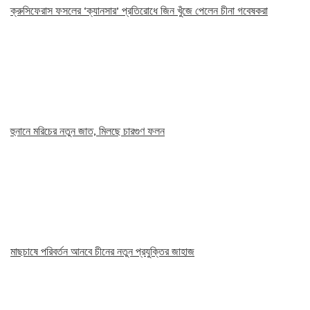
ক্রুসিফেরাস ফসলের ‘ক্যানসার’ প্রতিরোধে জিন খুঁজে পেলেন চীনা গবেষকরা
হুনানে মরিচের নতুন জাত, মিলছে চারগুণ ফলন
মাছচাষে পরিবর্তন আনবে চীনের নতুন প্রযুক্তির জাহাজ