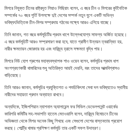
মিশরে নিযুক্ত চীনের রাষ্ট্রদূত লিয়াও লিছিয়াং বলেন, এ বছর চীন ও মিশরের কূটনৈতিক
সম্পর্কের ৭০ বছর পূর্তি উপলক্ষে দুই দেশের সম্পর্ক নতুন যুগে একটি অভিন্ন
ভবিষ্যৎভিত্তিক চীন-মিশর সম্প্রদায় গঠনের লক্ষ্যে আরও এগিয়ে যাচ্ছে।
তিনি জানান, গত বছর কর্মসূচিটির প্রথম ধাপে উল্লেখযোগ্য সাফল্য অর্জিত হয়েছে।
এ বছর কর্মসূচিটি আরও সম্প্রসারণ করা হবে, যাতে গ্রামীণ উন্নয়ন ত্বরান্বিত হয়,
নারীর ক্ষমতায়ন জোরদার হয় এবং দারিদ্র্য হ্রাসে সক্ষমতা বৃদ্ধি পায়।
মিশরে নিউ হোপ গ্রুপের মহাব্যবস্থাপক শাও ওয়েন বলেন, কর্মসূচির প্রথম ধাপ
অংশগ্রহণকারী খামারিদের শুধু অতিরিক্ত আয়ই দেয়নি, বরং তাদের আত্মবিশ্বাসও
বাড়িয়েছে।
তিনি আরও জানান, কর্মসূচির প্রযুক্তিগত ও পশুচিকিৎসা সেবা দল ভবিষ্যতেও স্থানীয়
নারীদের সহায়তা প্রদান অব্যাহত রাখবে।
অন্যদিকে, ইজিপশিয়ান ন্যাশনাল অ্যালায়েন্স ফর সিভিল ডেভেলপমেন্ট ওয়ার্কের
কারিগরি কমিটির সহ-সভাপতি হাতেম মেতওয়ালি বলেন, দারিদ্র্য বিমোচনে চীনের
অভিজ্ঞতা থেকে মিশর অনেক কিছু শিখছে এবং সেগুলো দেশের বাস্তবতায় প্রয়োগ
করছে। পোল্ট্রি খামার প্রশিক্ষণ কর্মসূচি তার একটি সফল উদাহরণ।