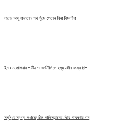
ধানের আয়ু বাড়ানোর পথ খুঁজে পেলেন চীনা বিজ্ঞানীরা
ইনার মঙ্গোলিয়ায় পর্যটন ও অর্থনীতিতে হলুদ নদীর মৎস্য শিল্প
সমৃদ্ধির স্বপ্ন দেখাচ্ছে চীন-পাকিস্তানের যৌথ গবেষণার ধান