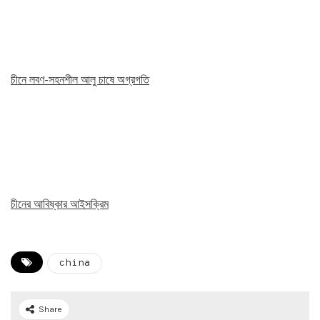
চীনে লবণ-সহনশীল আলু চাষে অগ্রগতি
চীনের আবিষ্কার আইসক্রিম
china
Share