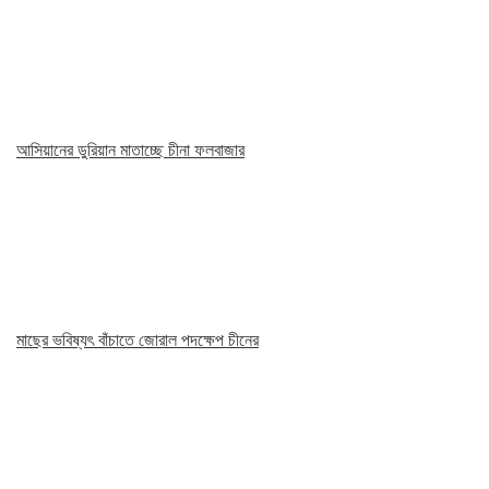
আসিয়ানের ডুরিয়ান মাতাচ্ছে চীনা ফলবাজার
মাছের ভবিষ্যৎ বাঁচাতে জোরাল পদক্ষেপ চীনের