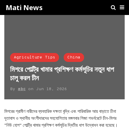
Mati News
Agriculture Tips
China
মিশরে পোল্ট্রি খামার প্রশিক্ষণ কর্মসূচির নতুন ধাপ
চালু করল চীন
By
abc
on
Jun 18, 2026
মিশরের গ্রামীণ নারীদের ব্যবহারিক দক্ষতা বৃদ্ধি এবং পারিবারিক আয় বাড়াতে চীনা
দূতাবাস ও স্থানীয় অংশীদারদের সহযোগিতায় মঙ্গলবার গিজা গভর্নরেটে চীন-মিশর
“নিউ হোপ” পোল্ট্রি খামার প্রশিক্ষণ কর্মসূচির দ্বিতীয় ধাপ উদ্বোধন করা হয়েছে।