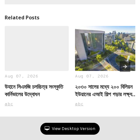
Related Posts
Aug 07, 2026
Aug 07, 2026
উহানে সিএমজি চলচ্চিত্র সংস্কৃতি
২০৩০ সালের মধ্যে ২০০ বিলিয়ন
কার্নিভালের উদ্বোধন
ইউয়ানের এআই শিল্প গড়ার লক্ষ্য
নিয়েছে বেইজিং ই-টাউন
abc
abc
View Desktop Version