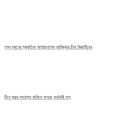
শূন্য দূষণের প্রাকৃতিক আগাছানাশক আবিষ্কার চীনা বিজ্ঞানীদের
চীনে মরুর লবণাক্ত জমিতে ফলছে অর্থকরী ফল