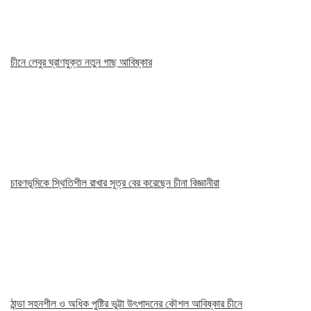
চীনে লেবুর ঘ্রাণযুক্ত নতুন গাছ আবিষ্কার
চারণভূমিকে স্থিতিশীল রাখার সূত্র বের করেছেন চীনা বিজ্ঞানীরা
ঠান্ডা সহনশীল ও অধিক পুষ্টির ভুট্টা উৎপাদনের কৌশল আবিষ্কার চীনে