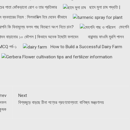
চের পাতা কোঁকড়ানো রোগ ও তার প্রতিকার
ছাদে মুলা চাষ পদ্ধতি |
্স ব্যবহারের নিয়ম : সিলভামিক্স টবে দেবেন কীভাবে
পনি কি বিনামূল্যে ফলদ গাছ বিতরণে অংশ নিতে চান?
মেহগনি
াদন বাড়ানোর ১০ কৌশল | কিভাবে অনেক টমেটো ফলাবেন
বারান্দায় ফাওমি মুরগি পালন
: MCQ পর্ব-১
How to Build a Successful Dairy Farm
rev
Next
ে সফল
বিশ্বজুড়ে বাড়ছে চীনা পণ্যের গ্রহণযোগ্যতা: বাণিজ্য মন্ত্রণালয়
কৃষক