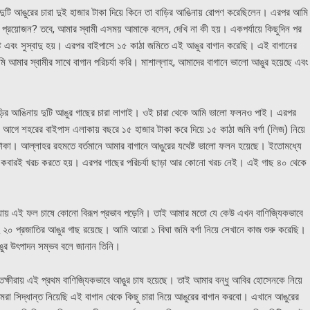
মী দুটি আঙুরের চারা দুই হাজার টাকা দিয়ে কিনে তা বাড়ির আঙিনায় রোপণ করেছিলেন। এরপর আমি
 প্রয়োজন? তবে, আমার স্বামী এসময় আমাকে বলেন, দেখি না কী হয়। একপর্যায়ে কিছুদিন পর
টি এবং সুস্বাদু হয়। এরপর বাইপাসে ১৫ কাঠা জমিতে এই আঙুর বাগান করেছি। এই বাগানের
 আমার স্বামীর সাথে বাগান পরিচর্যা করি। মাশাল্লাহ, আমাদের বাগানে ভালো আঙুর হয়েছে এবং
াড়ির আঙিনায় দুটি আঙুর গাছের চারা লাগাই। ওই চারা থেকে আমি ভালো ফলনও পাই। এরপর
আগে শহরের বাইপাস এলাকায় বছরে ১৫ হাজার টাকা করে দিয়ে ১৫ কাঠা জমি বর্গা (লিজ) নিয়ে
 টাকা। আল্লাহর রহমতে বর্তমানে আমার বাগানে আঙুরের যথেষ্ট ভালো ফলন হয়েছে। ইতোমধ্যে
 একবারই খরচ করতে হয়। এরপর গাছের পরিচর্যা ছাড়া আর কোনো খরচ নেই। এই গাছ ৪০ থেকে
াওয়ায় এই ফল চাষে কোনো বিরূপ প্রভাব পড়েনি। তাই আমার মতো যে কেউ এখন বাণিজ্যিকভাবে
২০ প্রজাতির আঙুর গাছ রয়েছে। আমি আরো ১ বিঘা জমি বর্গা নিয়ে সেখানে কাজ শুরু করেছি।
ি আঙুর উৎপাদন সম্ভব বলে জানান তিনি।
ক্ষীরায় এই প্রথম বাণিজ্যিকভাবে আঙুর চাষ হয়েছে। তাই আমার বন্ধু আবির হোসেনকে নিয়ে
 সিদ্ধান্ত নিয়েছি এই বাগান থেকে কিছু চারা নিয়ে আঙুরের বাগান করবো। এখানে আঙুরের