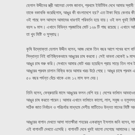
হেলাল উদ্দীনের স্ত্রী আলেয়া বেগম জানান, প্রথমে ইউটিউব দেখে আমার স্বা
তাকে বকাবকি করেছিলাম, আঙুর কী বাংলাদেশে হয়? এত টাকা দিয়ে কেনার কী
ওই গাছে ফল আসলে আমাদের ধারণাই পরিবর্তন হয়ে যায়। ওই ফল খুবই মিষ্
বয়স ৯ মাস। এখানে বিভিন্ন প্রজাতির মোট ১২৬ টি গাছ রয়েছে। এখানে আমি
তা খুব মিষ্টি ও সুস্বাদু।
কৃষি উদ্যোক্তা হেলাল উদ্দীন বলেন, আজ থেকে তিন বছর আগে শখের বশে ব
সিদ্ধান্ত নিই বাণিজ্যিকভাবে আঙুরের চাষ করবো। সেই ভাবনা থেকেই ৯ মাস 
আঙুর চাষ শুরু করি। সেখানে আমার মোট খরচ হয়েছিল প্রায় সাড়ে তিন লাখ
আঙুরের প্রথম চালান বিক্রি করে আমার খরচ উঠে গেছে। আঙুর চাষে প্রথম
৫০ বছর পর্যন্ত বেঁচে থাকে এবং ১২ মাস ফল দেয়।
তিনি বলেন, ফেব্রুয়ারি মাসে আঙুরের ফলন বেশি হয়। দেশের বর্তমান আবহ
আঙুর চাষ করতে পারেন। আমার এখানে বর্তমানে কালো, লাল, সবুজ ও হলুদসহ 
সঠিক জাত নির্বাচন ও পরিচর্যার মাধ্যমে দেশীয় মাটিতেও উন্নত মানের মিষ্ট
আঙুরের বাগান দেখতে আসা সাতক্ষীরা শহরের একরামুল ইসলাম জনি বলেন, সাত
এই বাগানটি দেখতে এসেছি। বাগানটি দেখে খুবই ভালো লেগেছে আমাদের। আমরা