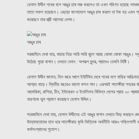
হেলাল উদ্দীন শখের বশে আঙুর চাষ শুরু করলেও তা এখন পরিণত হয়েছে লাভজ
তাতে সফল হয়েছেন। এছাড়া বাংলাদেশে আঙুর চাষ করলে তা টক হয় এমন প্
করেছেন তার স্ত্রী আলেয়া বেগম।
আঙুর চাষ
সরজমিনে দেখা যায়, মাচার নিচে সারি সারি ঝুলে আছে থোকা থোকা আঙুর। 
উঠেছে পুরো বাগান। দেখতে যেমন : অপরূপ সুন্দর, স্বাদেও তেমনি মিষ্টি।
হেলাল উদ্দীন জানান, তিন বছর আগে ইউটিউব দেখে শখের বশে বাড়ির আঙিনায়
আগ্রহ বাড়ে। দ্বিতীয় বছরেও ভালো ফলন পান। এরপরই সাতক্ষীরা শহরের বা
আমেরিকা, রাশিয়া, চীন, ইউক্রেন ও ইতালিসহ বিভিন্ন দেশের প্রায় ২০ প্
ধারণাকে ভুল প্রমাণ করেছেন হেলাল উদ্দিন।
সরেজমিনে দেখা যায়, হেলাল উদ্দীনের এই আঙুর বাগান দেখতে ভিড় করছেন জে
উদ্যোক্তাদের হাত ধরে সাতক্ষীরায় কৃষি ভিত্তিক অর্থনীতি আরও শক্তিশালী 
কর্মসংস্থানের সুযোগ।