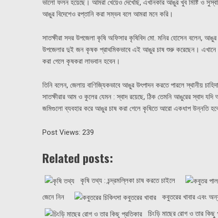
ভালো ফলন হয়েছে। আমরা খেয়েও দেখেছি, এখানকার আঙুর খুব মিষ্টি ও সুস্বা
আঙুর বিদেশেও রপ্তানি করা সম্ভব বলে আমরা মনে করি।
সাতক্ষীরা সদর উপজেলা কৃষি অফিসার কৃষিবিদ মো. মনির হোসেন বলেন, আঙুর 
উপজেলার দুই জন কৃষক প্রাথমিকভাবে এই আঙুর চাষ শুরু করেছেন। এখানে 
করা গেলে কৃষকরা লাভবান হবেন।
তিনি বলেন, জেলায় বাণিজ্যিকভাবে আঙুর উৎপাদন করতে পারলে স্থানীয় চাহিদা
সাতক্ষীরার আম ও কুলের যেমন : স্বাদ রয়েছে, ঠিক তেমনি আঙুরের স্বাদ য
জমিগুলো ব্যবহার করে আঙুর চাষ করা গেলে কৃষিতে আরো একধাপ উন্নতি 
Post Views:
239
Related posts:
কৃষি তথ্য : চন্দ্রমল্লিকা চাষ করতে চাইলে
জেনে নিন
কবুতরের খাবার এবং অন্
চিংড়ি মাছের রোগ ও তার কিছু 