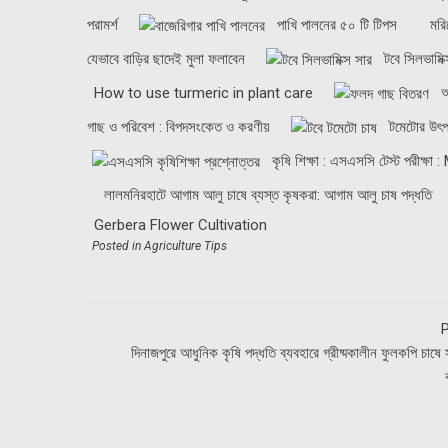
পরামর্শ
পাখি পালনের ৫০ টি টিপস
মরি
যেভাবে বাড়ির ছাদেই মুলা ফলাবেন
টবে সিলভামিক
How to use turmeric in plant care
আ
গাছ ও পরিবেশ : বিপদসংকেত ও করণীয়
টমেটোর উৎপ
কৃষি শিক্ষা : এসএসসি টেস্ট পরীক্ষা 
লালমনিরহাটে আগাম আলু চাষে ব্যস্ত কৃষকরা: আগাম আলু চাষ পদ্ধতি
Gerbera Flower Cultivation
Posted in
Agriculture Tips
P
দিনাজপুরে আধুনিক কৃষি পদ্ধতি ব্যবহারে গ্রীষ্মকালীন ফুলকপি চাষ