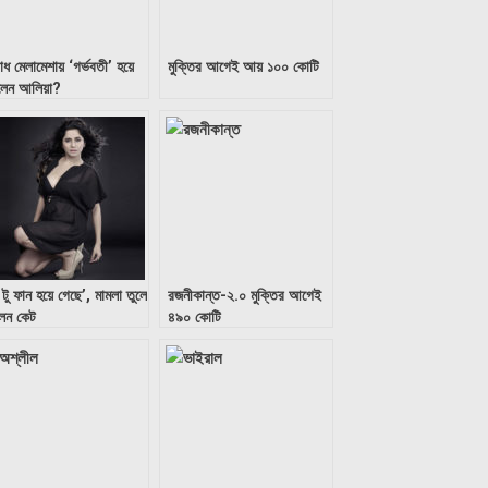
ধ মেলামেশায় ‘গর্ভবতী’ হয়ে
মুক্তির আগেই আয় ১০০ কোটি
লেন আলিয়া?
 টু ফান হয়ে গেছে’, মামলা তুলে
রজনীকান্ত-২.০ মুক্তির আগেই
লেন কেট
৪৯০ কোটি