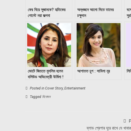
ফের বিয়ে সুজানকে? হৃতিকের
অন্ধজনে আলো দিতে তাদের
বসে
পোস্টে নয়া জল্পনা
চক্ষুদান
সুর
অভ
ভোটে জিততে মুসলিম হলেন
আপাতত চুপ : সাবিলা নূর
লি
বলিউড অভিনেত্রী উর্মিলা !
Posted in
Cover Story
,
Entertainment
Tagged
বিনোদন
P
ব্লাড প্রেশার দূরে রাখে যে খাবা