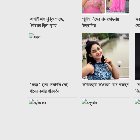
আগামীকাল মুক্তি পাচ্ছে,
পূর্ণিমা নিজের নাম জোছনায়
অবা
‘টাইগার জিন্দা হ্যায়’
উদ্ভাসিত
গে
‘ দহন ’ ছবির বিতর্কিত সেই
অভিনেত্রী অঙ্কিতা বিয়ে করছেন
‘মি
গানের কথার পরিবর্তন
নি