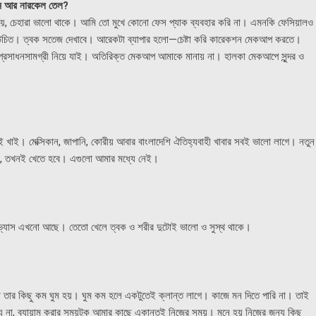
ায়াম আর নারকেল তেল?
ৃঢ় হয়, চেহারা ভালো থাকে। আমি তো মুখে কোনো ফেস প্যাক ব্যবহার করি না। এমনকি ফেসিয়ালও
রা উচিত। ত্বক সতেজ দেখাবে। আরেকটা ব্যাপার হলো—চেষ্টা করি কারেকশন মেকআপ করতে।
ের প্রসাধনসামগ্রী নিয়ে যাই। অতিরিক্ত মেকআপ আমাকে মানায় না। হালকা মেকআপে সুন্দর ও
ই খাই। মেক্সিকান, জাপানি, কোরীয় আবার বাংলাদেশি ঐতিহ্যবাহী খাবার সবই ভালো লাগে। নতুন
রছে, তখনই খেতে হবে। এগুলো আমার মধ্যে নেই।
্যাস এখনো আছে। তেতো খেলে ত্বক ও শরীর দুটোই ভালো ও সুস্থ থাকে।
বা তার কিছু কম ঘুম হয়। ঘুম কম হলে একটুতেই ক্লান্ত লাগে। কাজে মন দিতে পারি না। তাই
ন্য না, ব্যায়াম করার সময়টুকু আমার কাছে একান্তই নিজের সময়। মনে হয় নিজের জন্য কিছু