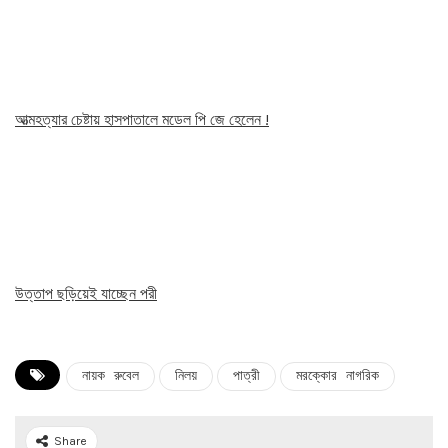
আত্মহত্যার চেষ্টায় হাসপাতালে মডেল পি জে হেলেন !
উত্তাপ ছড়িয়েই যাচ্ছেন পরী
নায়ক রুবেল
নিলয়
পাত্রী
মরক্কোর নাগরিক
Share