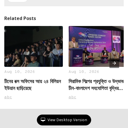
Related Posts
Aug 10, 2026
Aug 10, 2026
চীনের বক্স অফিসের আয় ২৪ বিলিয়ন
সিরামিক শিল্পের প্রযুক্তি ও উদ্ভাবনে
ইউয়ান ছাড়িয়েছে
চীন-বাংলাদেশ সহযোগিতা বৃদ্ধির
আহ্বান
abc
abc
View Desktop Version