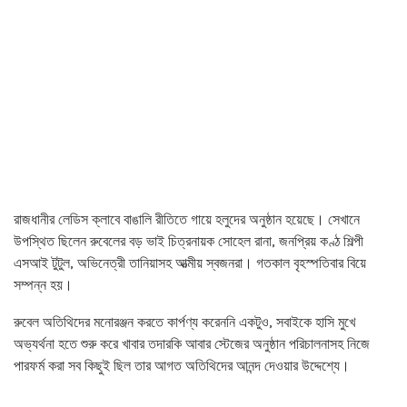
রাজধানীর লেডিস ক্লাবে বাঙালি রীতিতে গায়ে হলুদের অনুষ্ঠান হয়েছে। সেখানে
উপস্থিত ছিলেন রুবেলের বড় ভাই চিত্রনায়ক সোহেল রানা, জনপ্রিয় কণ্ঠ শিল্পী
এসআই টুটুল, অভিনেত্রী তানিয়াসহ আত্মীয় স্বজনরা। গতকাল বৃহস্পতিবার বিয়ে
সম্পন্ন হয়।
রুবেল অতিথিদের মনোরঞ্জন করতে কার্পণ্য করেননি একটুও, সবাইকে হাসি মুখে
অভ্যর্থনা হতে শুরু করে খাবার তদারকি আবার স্টেজের অনুষ্ঠান পরিচালনাসহ নিজে
পারফর্ম করা সব কিছুই ছিল তার আগত অতিথিদের আনন্দ দেওয়ার উদ্দেশ্যে।