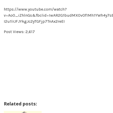
https://www.youtube.com/watch?
v=AoO_iZhlnGs&fbclid=IwAR2G1budMX0v0f1Mh1YWh4y7s
I2u1lrJFJYkgJc2yTGFjp7TnAx2reEI
Post Views:
2,617
Related posts: