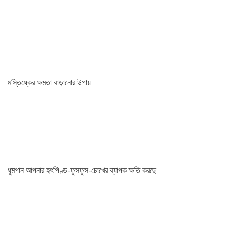
মস্তিষ্কের ক্ষমতা বাড়ানোর উপায়
ধূমপান আপনার হৃৎপিণ্ড-ফুসফুস-চোখের ব্যাপক ক্ষতি করছে