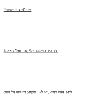
শিশুদেরও ডায়াবেটিস হয়
টিনএজার টিপস : এই শীতে রুক্ষতাকে বলো বাই
জেনে নিন আজওয়া খেজুরের ৫৩টি গুণ , শেয়ার করুন এখনই