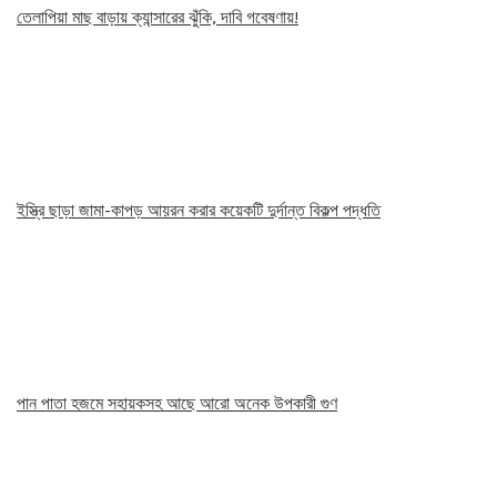
তেলাপিয়া মাছ বাড়ায় ক্যান্সারের ঝুঁকি, দাবি গবেষণায়!
ইস্ত্রি ছাড়া জামা-কাপড় আয়রন করার কয়েকটি দুর্দান্ত বিকল্প পদ্ধতি
পান পাতা হজমে সহায়কসহ আছে আরো অনেক উপকারী গুণ