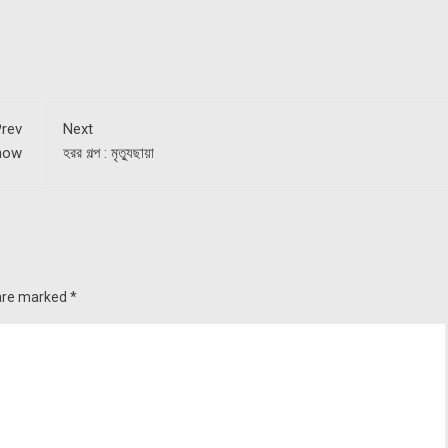
rev
Next
know
হরর গল্প : মৃত্যুছায়া
 are marked
*