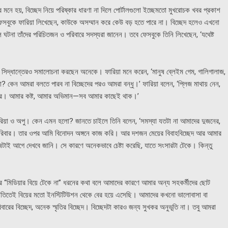
 মনে হয়, বিচ্ছেদ নিয়ে পরিষ্কার ধারণা না দিলে পোর্টালগুলো ইচ্ছেমতো মুখরোচক খবর প্রকাশ
ফেসবুকে ফারিয়া লিখেছেন, কাউকে অসম্মান করে কেউ বড় হতে পারে না। বিচ্ছেদ হলেও এখনো
 ঘটনা তাঁদের পরিচিতজন ও পরিবারে সদস্যরা জানেন। তবে ফেসবুকে তিনি লিখেছেন, ‘যথেষ্ট
 এ সিদ্ধান্তেরও সমালোচনা করছেন অনেকে। ফারিয়া মনে করেন, ‘মানুষ ব্লেইম গেম, গালিগালাজ,
না? কেন আমরা বলতে পারব না বিচ্ছেদের পরও আমরা বন্ধু।’ ফারিয়া বলেন, ‘প্লিজ মাথায় নেন,
ে পারে। আমার কষ্ট, আমার অভিমান—সব আমার কাছেই থাক।’
ন ফারিয়া ও অপু। কেন এমন হলো? জানতে চাইলে তিনি বলেন, ‘সমস্যা যতটা না আমাদের দুজনের,
 পরিবার। তার ওপর আমি বিনোদন অঙ্গনে কাজ করি। আর দশজন মেয়ের বিবাহবিচ্ছেদ আর আমার
টাই আগে দেখবে জানি। সে কারণে অনেকভাবে চেষ্টা করেছি, যাতে সংসারটা টেকে। কিন্তু
করে “মিডিয়ার বিয়ে টেকে না” ধরনের কথা বলে আমাদের কারণে আমার অন্য সহকর্মীদের ছোট
 সম্মতিতেই বিয়ের মতো ইনস্টিটিউশন থেকে বের হয়ে এসেছি। আমাদের কখনো ভালোবাসা বা
িবারের বিচ্ছেদ, অনেক স্মৃতির বিচ্ছেদ। বিচ্ছেদটা কারও জন্য সুখকর অনুভূতি না। তবু আমরা