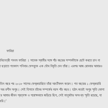
ফারিয়া
অভিনেত্রী শবনম ফারিয়া । সাবেক স্বামীর সঙ্গে পাঁচ বছরের সম্পর্কটাকে ছোট করতে চান না
র না ছড়াতে গতকাল শনিবার ফেসবুকে এক যৌথ বিবৃতি দেন তাঁরা। এরপর আজ রোববার আবারও
 তিন বছর পর ২০১৮ সালের ফেব্রুয়ারিতে তাঁরা আংটিবদল করেন। গত বছরের ১ ফেব্রুয়ারি
অর রশীদ অপুর। সেই হিসাবে তাঁদের সম্পর্কের বয়স পাঁচ বছর। হঠাৎ করেই অপুর স্মৃতি ভোলা
ছর আমার জীবন প্রত্যক্ষ ও পরোক্ষভাবে জড়িয়ে ছিল, সেই মানুষটার অসংখ্য স্মৃতি রয়েছে, যা
 করি।’