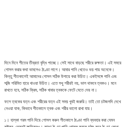
দিনে দিনে শীতের তীব্রতা বৃদ্ধি পাচ্ছে। সেই সাথে বাড়ছে শরীরে রুক্ষতা। এই সময়ে
গোসল করার কথা ভাবলেও ঠাণ্ডা লাগে। আবার পানি খেতেও ভয় পায় অনেকে।
কিন্তু শীতকালেই আমাদের গোসল সঠিক উপায়ে করা উচিত। একইসঙ্গে পানি এবং
সব্জি পরিমিত হারে খাওয়া উচিত। এতে শুধু শরীরই নয়, ভাল থাকবে ত্বকও। মনে
রাখতে হবে, সঠিক ক্রিম, সঠিক খাবার ত্বককে ফেটে যেতে দেয় না।
ফলে ত্বকের যত্ন এবং শরীরের যত্ন এই সময় খুবই জরুরি। তাই তো চটজলদি দেখে
নেওয়া যাক, কিভাবে শীতকালে ত্বক এবং শরীর ভালো রাখা যায়।
১। হাল্কা গরম পানি দিয়ে গোসল করুন শীতকালে ঠাণ্ডা পানি ব্যবহার করা যেমন
কষ্টকর, তেমনই ক্ষতিকরও। কারণ ঠাণ্ডা পানি গোসল করলে হঠাৎ করে ঠাণ্ডা লেগে