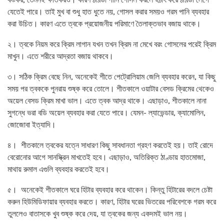
যেতেই পারে। তাই মুখ বা শুধু হাত ধুতে নয়, গোসল করার সময়ও গরম পানি ব্যবহার
করা উচিত। কারণ এতে ত্বকে প্রয়োজনীয় পরিমাণে তৈলাক্তভাব বজায় থাকে।
২। ত্বকে নিয়ম করে ক্রিম লাগান যখন তখন ক্রিম না মেখে বরং গোসলের পরেই ক্রিম
মাখুন। এতে শরীরে আদ্রতা বজায় থাকবে।
৩। সঠিক ক্রিম বেছে নিন, অনেকেই শীতে পেট্রোলিয়াম জেলি ব্যবহার করেন, যা কিছু
সময় পর ত্বককে পুনরায় শুষ্ক করে তোলে। শীতকালে ওয়াটার বেসড ক্রিমের থেকেও
অয়েল বেসড ক্রিম মাখা ভাল। এতে ত্বক আদ্র থাকে। এছাড়াও, শীতকালে নানা
সুগন্ধে ভরা বডি অয়েল ব্যবহার করা যেতে পারে। যেমন- ল্যাভেন্ডার, ক্যামোলিন,
জোজোবা ইত্যাদি।
৪। শীতকালে ত্বকের যত্নে সাধারণ কিছু সাবধানতা গ্রহণ করতেই হয়। তাই রোদে
বেরোনোর আগে সানস্ক্রিন মাখতেই হবে। এছাড়াও, অতিরিক্ত ঠাণ্ডায় হাতমোজা,
মাথায় রুমাল এগুলি ব্যবহার করতেই হবে।
৫। অনেকেই শীতকালে ঘরে হিটার ব্যবহার করে থাকেন। কিন্তু হিটারের বদলে চেষ্টা
করুন হিউমিডিফায়ার ব্যবহার করতে। কারণ, হিটার ঘরের ভিতরের পরিবেশকে গরম করে
তুললেও বাতাসকে খুব শুষ্ক করে দেয়, যা ত্বকের জন্য একদমই ভাল নয়।