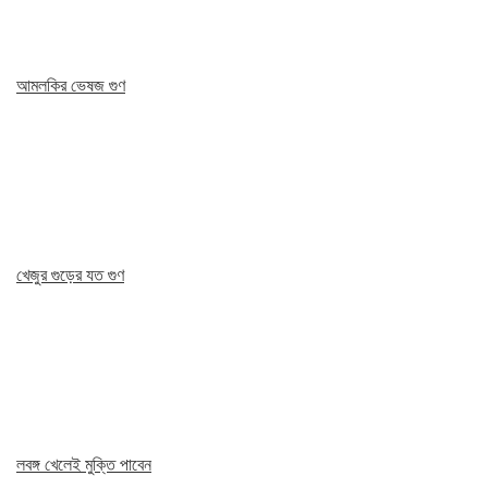
আমলকির ভেষজ গুণ
খেজুর গুড়ের যত গুণ
লবঙ্গ খেলেই মুক্তি পাবেন