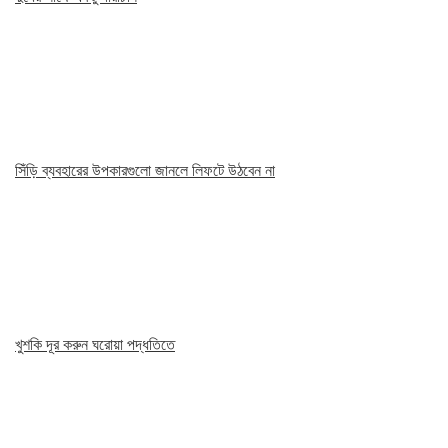
সিঁড়ি ব্যবহারের উপকারগুলো জানলে লিফটে উঠবেন না
খুশকি দূর করুন ঘরোয়া পদ্ধতিতে