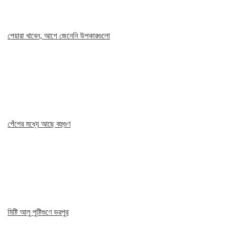
পেয়ার‍া খাবেন, আগে জেনেনি উপকারগুলো
পেঁপের মধ্যে আছে বহুগুণ
মিষ্টি আলু পুষ্টিগুণে ভরপুর