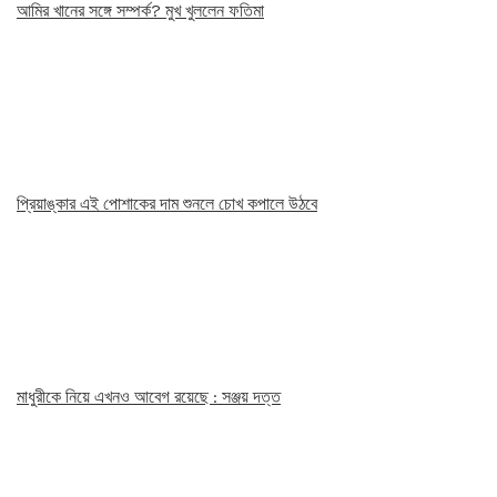
আমির খানের সঙ্গে সম্পর্ক? মুখ খুললেন ফতিমা
প্রিয়াঙ্কার এই পোশাকের দাম শুনলে চোখ কপালে উঠবে
মাধুরীকে নিয়ে এখনও আবেগ রয়েছে : সঞ্জয় দত্ত