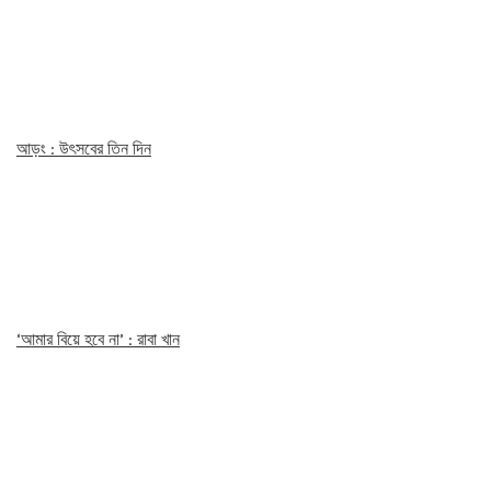
আড়ং : উৎসবের তিন দিন
‘আমার বিয়ে হবে না’ : রাবা খান